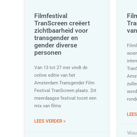
Filmfestival
Fil
TranScreen creëert
Tra
zichtbaarheid voor
van
transgender en
gender diverse
Film
personen
woen
inter
Van 13 tot 27 mei vindt de
TranS
online editie van het
Amst
Amsterdam Transgender Film
zulle
Festival TranScreen plaats. Dit
word
meerdaagse festival toont een
rond
mix van films
LEES
LEES VERDER »
Wout