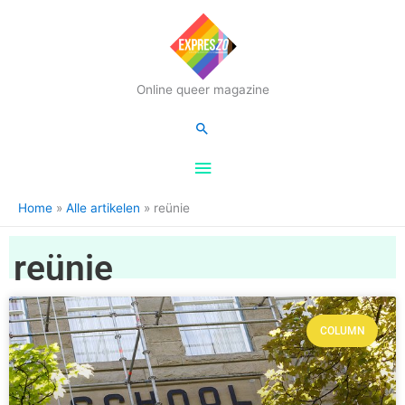
Hoofdmenu
Online queer magazine
Zoeken
Home
Alle artikelen
reünie
reünie
COLUMN