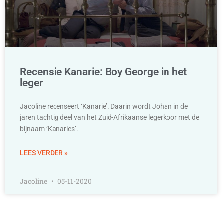
Recensie Kanarie: Boy George in het
leger
Jacoline recenseert ‘Kanarie’. Daarin wordt Johan in de
jaren tachtig deel van het Zuid-Afrikaanse legerkoor met de
bijnaam ‘Kanaries’.
LEES VERDER »
Jacoline
05-11-2020