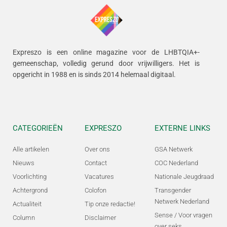
Expreszo is een online magazine voor de LHBTQIA+-
gemeenschap, volledig gerund door vrijwilligers.
Het is
opgericht in 1988 en is sinds 2014 helemaal digitaal.
CATEGORIEËN
EXPRESZO
EXTERNE LINKS
Alle artikelen
Over ons
GSA Netwerk
Nieuws
Contact
COC Nederland
Voorlichting
Vacatures
Nationale Jeugdraad
Achtergrond
Colofon
Transgender
Netwerk Nederland
Actualiteit
Tip onze redactie!
Sense / Voor vragen
Column
Disclaimer
over seks